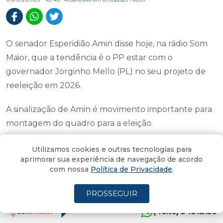
O senador Esperidião Amin disse hoje, na rádio Som
Maior, que a tendência é o PP estar com o
governador Jorginho Mello (PL) no seu projeto de
reeleição em 2026.
A sinalização de Amin é movimento importante para
montagem do quadro para a eleição.
Hoje, o processo tem três "atores" importantes em
Utilizamos cookies e outras tecnologias para
aprimorar sua experiência de navegação de acordo
campo - o governador Jorginho, o prefeito João
com nossa
Política de Privacidade
.
Rodrigues (PSD) e o senador Amin.
Os três são candidatos para eleição majoritária. Dois
PROSSEGUIR
candidatos à reeleição (Jorginho e Amin) e um
(4oito) 3431.5150
candidato ao governo (João).