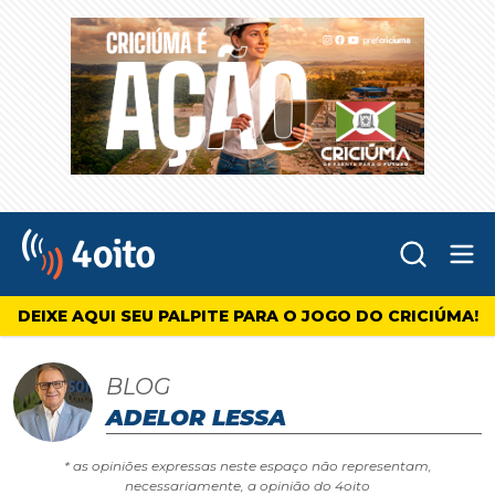
Abr
4oito
DEIXE AQUI SEU PALPITE PARA O JOGO DO CRICIÚMA!
BLOG
ADELOR LESSA
* as opiniões expressas neste espaço não representam,
necessariamente, a opinião do 4oito