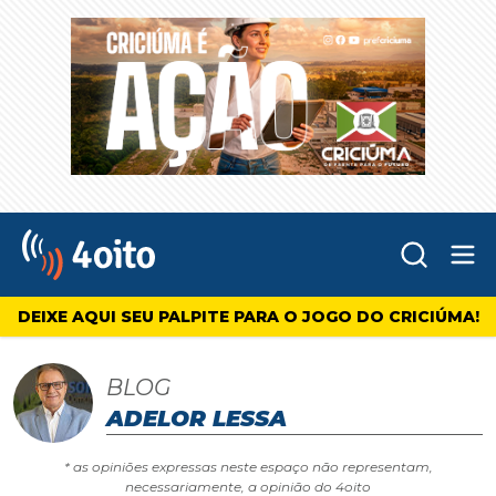
Abr
4oito
DEIXE AQUI SEU PALPITE PARA O JOGO DO CRICIÚMA!
BLOG
ADELOR LESSA
* as opiniões expressas neste espaço não representam,
necessariamente, a opinião do 4oito