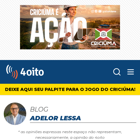
Abr
4oito
DEIXE AQUI SEU PALPITE PARA O JOGO DO CRICIÚMA!
BLOG
ADELOR LESSA
* as opiniões expressas neste espaço não representam,
necessariamente, a opinião do 4oito