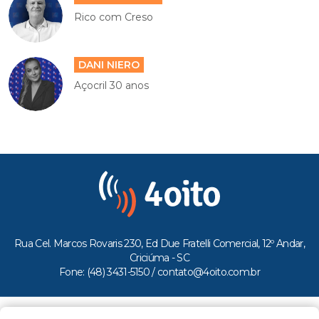
Rico com Creso
DANI NIERO
Açocril 30 anos
Rua Cel. Marcos Rovaris 230, Ed Due Fratelli Comercial, 12º Andar,
Criciúma - SC
Fone: (48) 3431-5150 /
contato@4oito.com.br