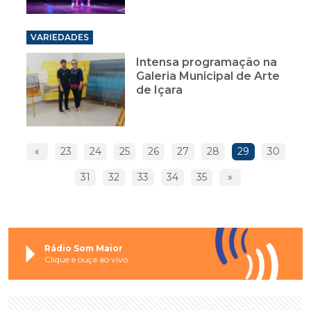
VARIEDADES
Intensa programação na
Galeria Municipal de Arte
de Içara
«
23
24
25
26
27
28
29
30
31
32
33
34
35
»
Rádio Som Maior
Clique e ouça ao vivo