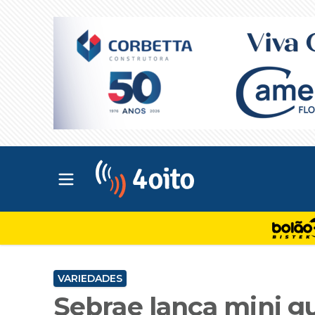
Abrir menu principal
4oito
VARIEDADES
Sebrae lança mini gu