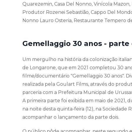
Quarezemin, Casa Del Nonno, Vinícola Mazon, 
Produtor Rozenei Sebastião, Cappo Del Mond
Nonno Lauro Osteria, Restaurante Tempero de 
Gemellaggio 30 anos - parte 
Um mergulho na história da colonização itali
de Longarone, que em 2021 completou 30 anos
filme/documentário "Gemellaggio 30 anos". Divid
realizada pela Goulart Films, através do prod
parceria com a Prefeitura Municipal de Urus
A primeira parte foi exibida em maio de 2021, 
na noite desta quinta-feira (12), na Sociedade
acompanhar o lançamento da parte dois.
O público pôde acompanhar, neste segundo epis