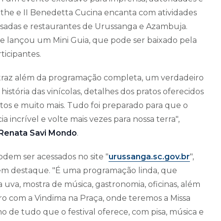
the e II Benedetta Cucina encanta com atividades
ousadas e restaurantes de Urussanga e Azambuja.
ebrae lançou um Mini Guia, que pode ser baixado pela
ticipantes.
s traz além da programação completa, um verdadeiro
istória das vinícolas, detalhes dos pratos oferecidos
eitos e muito mais. Tudo foi preparado para que o
a incrível e volte mais vezes para nossa terra",
Renata Savi Mondo
.
dem ser acessados no site "
urussanga.sc.gov.br
",
 em destaque. "É uma programação linda, que
 da uva, mostra de música, gastronomia, oficinas, além
iro com a Vindima na Praça, onde teremos a Missa
e tudo que o festival oferece, com pisa, música e