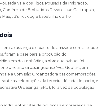
Pousada Vale dos Figos, Pousada da Imigração,
o, Comércio de Embutidos Dezan, Lake Gastropub,
Mãe, Jd's hot dog e Espetinho do Tio.
dois
ana em Urussanga e o pacto de amizade com a cidade
, foram a base para a produção do
ida em dois episódios, a obra audiovisual foi
utor e cineasta urussanguense Yves Goulart, em
sanga e a Comissão Organizadora das comemorações.
durante as celebrações da terceira década do pacto, e
 Recreativa Urussanga (SRU), foi a vez da população
ódio, entrevistas de políticos a empresários, de