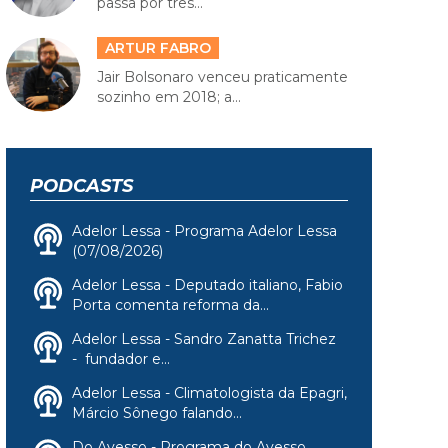
passa por três...
ARTUR FABRO
Jair Bolsonaro venceu praticamente
sozinho em 2018; a...
PODCASTS
Adelor Lessa - Programa Adelor Lessa
(07/08/2026)
Adelor Lessa - Deputado italiano, Fabio
Porta comenta reforma da...
Adelor Lessa - Sandro Zanatta Trichez
- fundador e...
Adelor Lessa - Climatologista da Epagri,
Márcio Sônego falando...
Do Avesso - Programa do Avesso