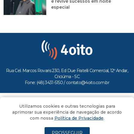
e revive sucessos em noite
especial
Rua Cel. Marcos Rovaris 230, Ed Due Fratelli Comercial, 12º Andar,
Criciúma - SC
Fone: (48) 3431-5150 /
contato@4oito.com.br
Copyright © 2026.
Utilizamos cookies e outras tecnologias para
Todos os direitos reservados ao Portal 4oito
aprimorar sua experiência de navegação de acordo
com nossa
Política de Privacidade
.
PROSSEGUIR