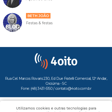
BETH JOÃO
Festas & festas
Rua Cel. Marcos Rovaris 230, Ed Due Fratelli Comercial, 12º Andar,
Criciúma - SC
Fone: (48) 3431-5150 /
contato@4oito.com.br
Copyright © 2026.
Utilizamos cookies e outras tecnologias para
Todos os direitos reservados ao Portal 4oito