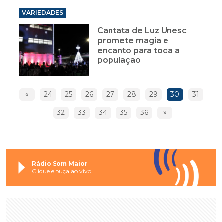
VARIEDADES
Cantata de Luz Unesc
promete magia e
encanto para toda a
população
«
24
25
26
27
28
29
30
31
32
33
34
35
36
»
Rádio Som Maior
Clique e ouça ao vivo