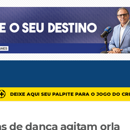
DEIXE AQUI SEU PALPITE PARA O JOGO DO CR
s de dança agitam orla