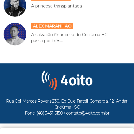
A princesa transplantada
ALEX MARANHÃO
A salvação financeira do Criciúma EC
passa por três...
Rua Cel. Marcos Rovaris 230, Ed Due Fratelli Comercial, 12º Andar,
Criciúma - SC
Fone: (48) 3431-5150 /
contato@4oito.com.br
Copyright © 2026.