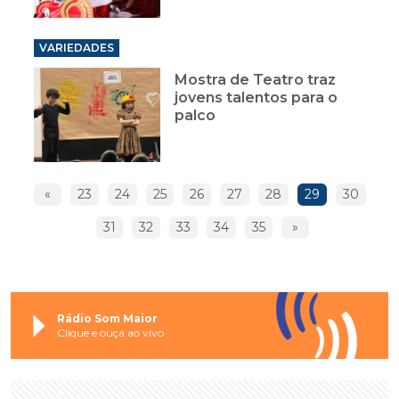
VARIEDADES
Mostra de Teatro traz
jovens talentos para o
palco
«
23
24
25
26
27
28
29
30
31
32
33
34
35
»
Rádio Som Maior
Clique e ouça ao vivo