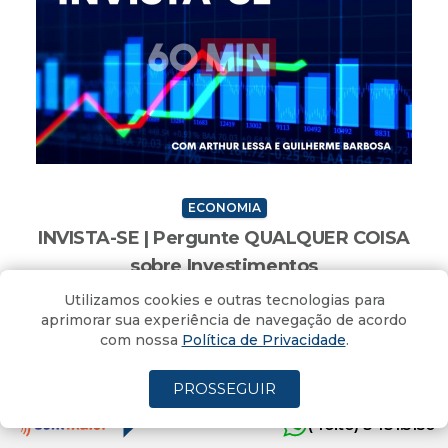
ECONOMIA
INVISTA-SE | Pergunte QUALQUER COISA
sobre Investimentos
Utilizamos cookies e outras tecnologias para
Acompanhe o quadro do 60 Minutos ao vivo
aprimorar sua experiência de navegação de acordo
Criciúma, SC - 17/06/2026 - 11H55MIN
com nossa
Política de Privacidade
.
PROSSEGUIR
(4oito) 3431.5150