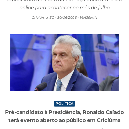
R$ 300 entram em leilão em SC
A prefeitura de Morro da Fumaça abriu um leilão
online para acontecer no mês de julho
Criciúma, SC - 30/06/2026 - 14H39MIN
POLÍTICA