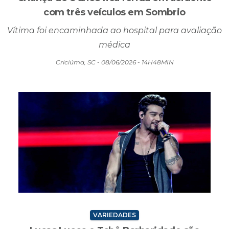
médica
Criciúma, SC - 08/06/2026 - 14H48MIN
VARIEDADES
Lucas Lucco e Tchê Barbaridade são
confirmados na CocalFest 2026