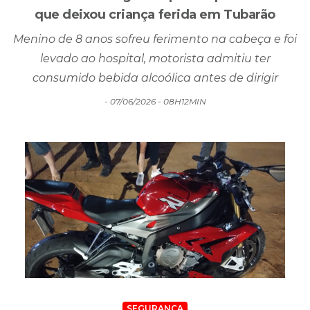
levado ao hospital, motorista admitiu ter
consumido bebida alcoólica antes de dirigir
- 07/06/2026 - 08H12MIN
SEGURANÇA
Motociclista fica em estado grave após
colisão com caminhonete em Içara