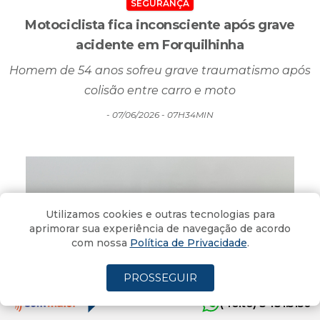
acidente em Forquilhinha
Homem de 54 anos sofreu grave traumatismo após
colisão entre carro e moto
- 07/06/2026 - 07H34MIN
Utilizamos cookies e outras tecnologias para
aprimorar sua experiência de navegação de acordo
com nossa
Política de Privacidade
.
PROSSEGUIR
TEMPO
(4oito) 3431.5150
Virada no tempo: chuva e trovoadas devem