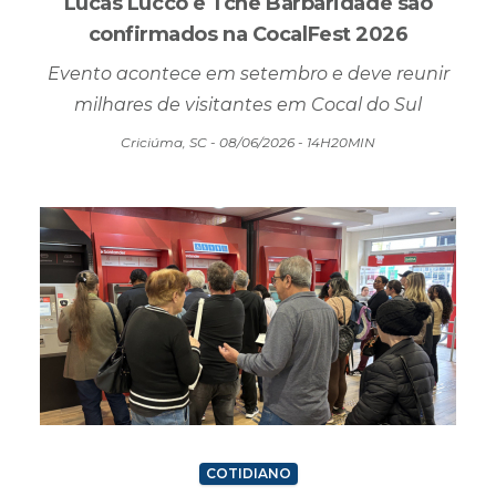
Evento acontece em setembro e deve reunir
milhares de visitantes em Cocal do Sul
Criciúma, SC - 08/06/2026 - 14H20MIN
COTIDIANO
“Mandou calar a boca”, diz idoso após duas
horas em fila de banco em SC