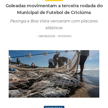
Pexinga e Boa Vista venceram com placares
elásticos
- 08/06/2026 - 11H33MIN
ECONOMIA
Estado vai à Justiça para tentar retomar pesca
da tainha