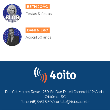
BETH JOÃO
Festas & festas
DANI NIERO
Açocril 30 anos
Rua Cel. Marcos Rovaris 230, Ed Due Fratelli Comercial, 12º Andar,
Criciúma - SC
Fone: (48) 3431-5150 /
contato@4oito.com.br