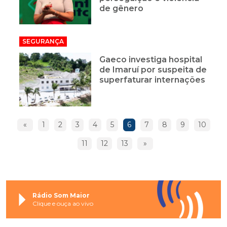
de gênero
SEGURANÇA
Gaeco investiga hospital
de Imaruí por suspeita de
superfaturar internações
«
1
2
3
4
5
6
7
8
9
10
11
12
13
»
Rádio Som Maior
Clique e ouça ao vivo