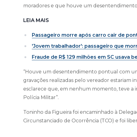
moradores e que houve um desentendimento co
LEIA MAIS
Passageiro morre após carro cair de pon
'Jovem trabalhador': passageiro que mor
Fraude de R$ 129 milhões em SC usava ben
“Houve um desentendimento pontual com um p
gravações realizadas pelo vereador estariam in
esclarece que, em nenhum momento, teve a in
Polícia Militar”.
Toninho da Figueira foi encaminhado à Delegac
Circunstanciado de Ocorrência (TCO) e foi libe