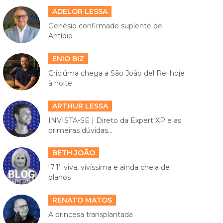
ADELOR LESSA
Genésio confirmado suplente de
Antídio
ENIO BIZ
Criciúma chega a São João del Rei hoje
à noite
ARTHUR LESSA
INVISTA-SE | Direto da Expert XP e as
primeiras dúvidas...
BETH JOÃO
‘7.1’: viva, vivíssima e ainda cheia de
planos
RENATO MATOS
A princesa transplantada