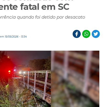
dente fatal em SC
rência quando foi detido por desacato
m 15/05/2026 - 13:34