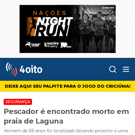
Abr
4oito
DEIXE AQUI SEU PALPITE PARA O JOGO DO CRICIÚMA!
SEGURANÇA
Pescador é encontrado morto em
praia de Laguna
Homem de 69 anos foi localizado boiando próximo a uma