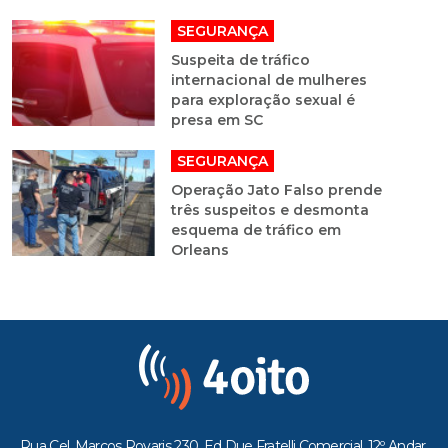
SEGURANÇA
Suspeita de tráfico
internacional de mulheres
para exploração sexual é
presa em SC
SEGURANÇA
Operação Jato Falso prende
três suspeitos e desmonta
esquema de tráfico em
Orleans
Rua Cel. Marcos Rovaris 230, Ed Due Fratelli Comercial, 12º Andar,