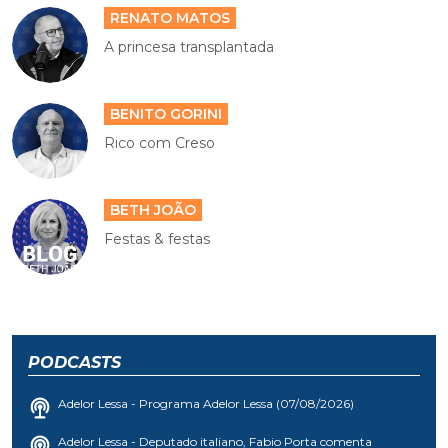
RENATO MATOS
A princesa transplantada
BENITO GORINI
Rico com Creso
BETH JOÃO
Festas & festas
PODCASTS
Adelor Lessa - Programa Adelor Lessa (07/08/2026)
Adelor Lessa - Deputado italiano, Fabio Porta comenta