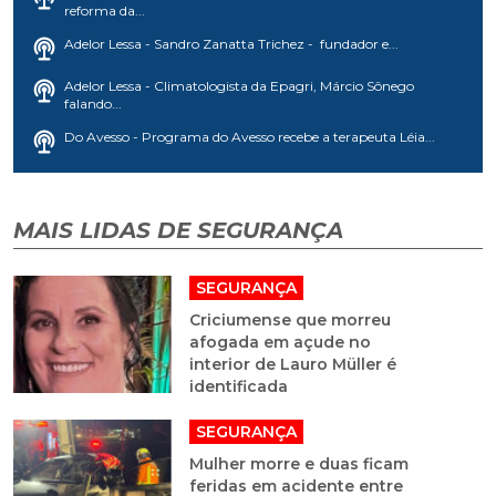
reforma da...
Adelor Lessa - Sandro Zanatta Trichez - fundador e...
Adelor Lessa - Climatologista da Epagri, Márcio Sônego
falando...
Do Avesso - Programa do Avesso recebe a terapeuta Léia...
MAIS LIDAS DE SEGURANÇA
SEGURANÇA
Criciumense que morreu
afogada em açude no
interior de Lauro Müller é
identificada
SEGURANÇA
Mulher morre e duas ficam
feridas em acidente entre