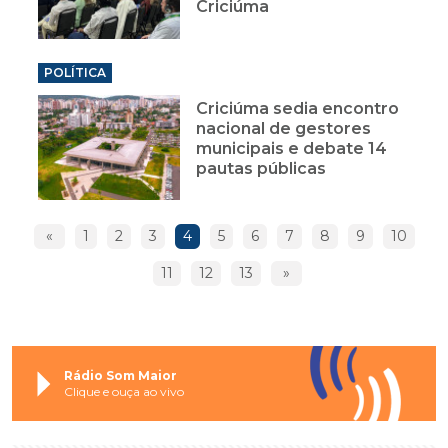
Criciúma
POLÍTICA
Criciúma sedia encontro
nacional de gestores
municipais e debate 14
pautas públicas
«
1
2
3
4
5
6
7
8
9
10
11
12
13
»
Rádio Som Maior
Clique e ouça ao vivo