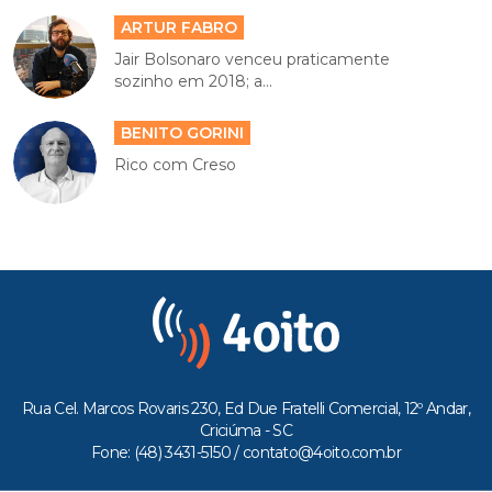
ARTUR FABRO
Jair Bolsonaro venceu praticamente
sozinho em 2018; a...
BENITO GORINI
Rico com Creso
Rua Cel. Marcos Rovaris 230, Ed Due Fratelli Comercial, 12º Andar,
Criciúma - SC
Fone: (48) 3431-5150 /
contato@4oito.com.br