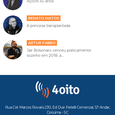
Açocril 30 anos
RENATO MATOS
A princesa transplantada
ARTUR FABRO
Jair Bolsonaro venceu praticamente
sozinho em 2018; a...
Rua Cel. Marcos Rovaris 230, Ed Due Fratelli Comercial, 12º Andar,
Criciúma - SC