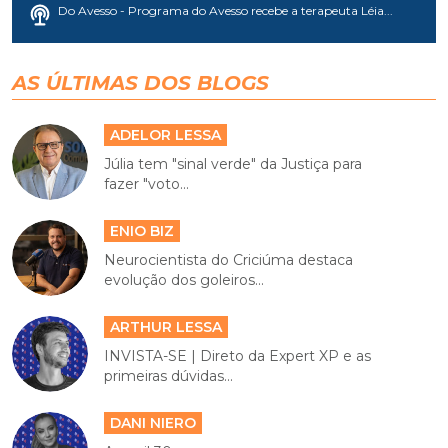
Do Avesso - Programa do Avesso recebe a terapeuta Léia...
AS ÚLTIMAS DOS BLOGS
ADELOR LESSA
Júlia tem "sinal verde" da Justiça para
fazer "voto...
ENIO BIZ
Neurocientista do Criciúma destaca
evolução dos goleiros...
ARTHUR LESSA
INVISTA-SE | Direto da Expert XP e as
primeiras dúvidas...
DANI NIERO