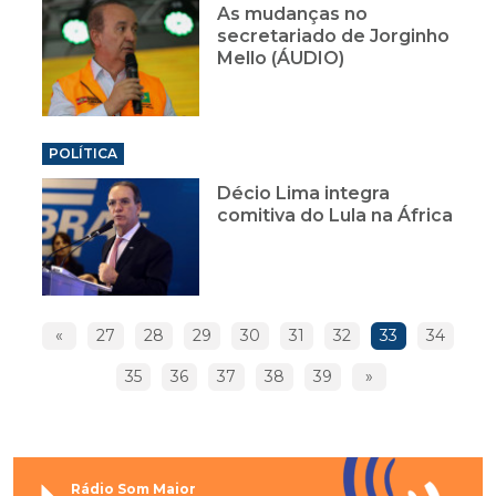
As mudanças no
secretariado de Jorginho
Mello (ÁUDIO)
POLÍTICA
Décio Lima integra
comitiva do Lula na África
«
27
28
29
30
31
32
33
34
35
36
37
38
39
»
Rádio Som Maior