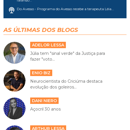
falando...
Do Avesso - Programa do Avesso recebe a terapeuta Léia...
AS ÚLTIMAS DOS BLOGS
ADELOR LESSA
Júlia tem "sinal verde" da Justiça para
fazer "voto...
ENIO BIZ
Neurocientista do Criciúma destaca
evolução dos goleiros...
DANI NIERO
Açocril 30 anos
ARTHUR LESSA