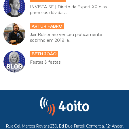
INVISTA-SE | Direto da Expert XP e as
primeiras dúvidas...
ARTUR FABRO
Jair Bolsonaro venceu praticamente
sozinho em 2018; a...
BETH JOÃO
Festas & festas
Rua Cel. Marcos Rovaris 230, Ed Due Fratelli Comercial, 12º Andar,