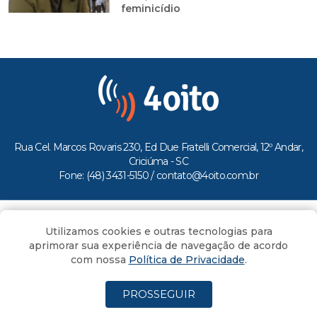
feminicídio
Rua Cel. Marcos Rovaris 230, Ed Due Fratelli Comercial, 12º Andar,
Criciúma - SC
Fone: (48) 3431-5150 /
contato@4oito.com.br
Copyright © 2026.
Utilizamos cookies e outras tecnologias para
Todos os direitos reservados ao Portal 4oito
aprimorar sua experiência de navegação de acordo
com nossa
Política de Privacidade
.
PROSSEGUIR