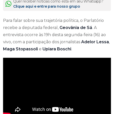
Quer receber notícias como esta em seu Whatsapp?
Clique aqui e entre para nosso grupo
Para falar sobre sua trajetória política, o Parlatório
recebe a deputada federal,
Geovânia de Sá
. A
entrevista ocorre às 19h desta segunda-feira (16) ao
vivo, com a participação dos jornalistas
Adelor Lessa
,
Maga Stopassoli
e
Upiara Boschi
.