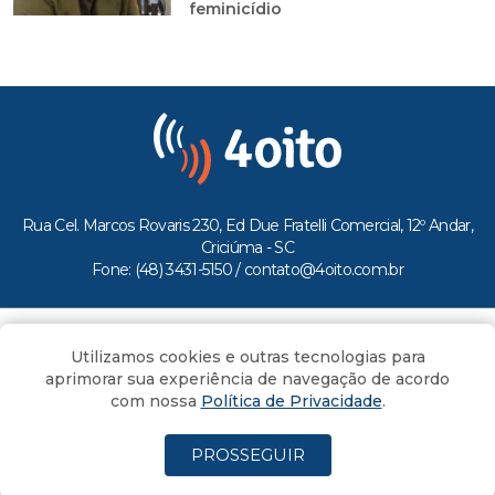
feminicídio
Rua Cel. Marcos Rovaris 230, Ed Due Fratelli Comercial, 12º Andar,
Criciúma - SC
Fone: (48) 3431-5150 /
contato@4oito.com.br
Copyright © 2026.
Utilizamos cookies e outras tecnologias para
Todos os direitos reservados ao Portal 4oito
aprimorar sua experiência de navegação de acordo
com nossa
Política de Privacidade
.
PROSSEGUIR
(4oito) 3431.5150