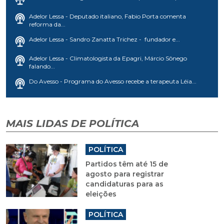
Adelor Lessa - Deputado italiano, Fabio Porta comenta
reforma da...
Adelor Lessa - Sandro Zanatta Trichez - fundador e...
Adelor Lessa - Climatologista da Epagri, Márcio Sônego
falando...
Do Avesso - Programa do Avesso recebe a terapeuta Léia...
MAIS LIDAS DE POLÍTICA
POLÍTICA
Partidos têm até 15 de
agosto para registrar
candidaturas para as
eleições
POLÍTICA