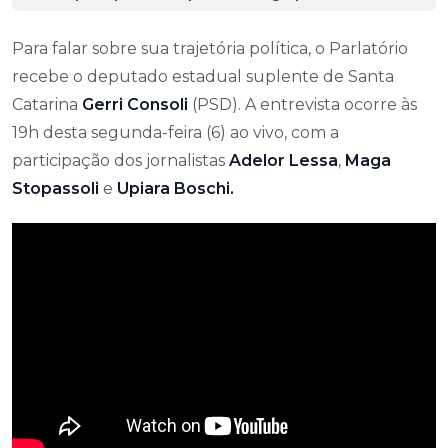
Para falar sobre sua trajetória política, o Parlatório
recebe o deputado estadual suplente de Santa
Catarina
Gerri Consoli
(PSD). A entrevista ocorre às
19h desta segunda-feira (6) ao vivo, com a
participação dos jornalistas
Adelor Lessa
,
Maga
Stopassoli
e
Upiara Boschi.