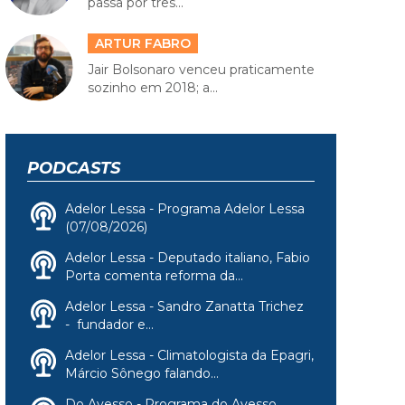
passa por três...
ARTUR FABRO
Jair Bolsonaro venceu praticamente
sozinho em 2018; a...
PODCASTS
Adelor Lessa - Programa Adelor Lessa
(07/08/2026)
Adelor Lessa - Deputado italiano, Fabio
Porta comenta reforma da...
Adelor Lessa - Sandro Zanatta Trichez
- fundador e...
Adelor Lessa - Climatologista da Epagri,
Márcio Sônego falando...
Do Avesso - Programa do Avesso