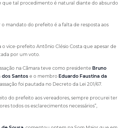
 e que tal procedimento é natural diante do absurdo
o mandato do prefeito é a falta de resposta aos
 o vice-prefeito Antônio Clésio Costa que apesar de
tada por um voto.
ssação na Câmara teve como presidente
Bruno
 dos Santos
e o membro
Eduardo Faustina da
ssação foi pautada no Decreto da Lei 201/67.
to do prefeito aos vereadores, sempre procurei ter
ores todos os esclarecimentos necessários”,
r de Sousa
, comentou ontem na Som Maior que em