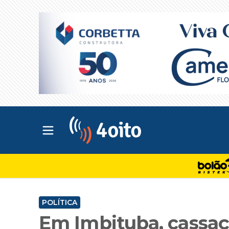
Abrir menu principal
4oito
POLÍTICA
Em Imbituba, cassaç