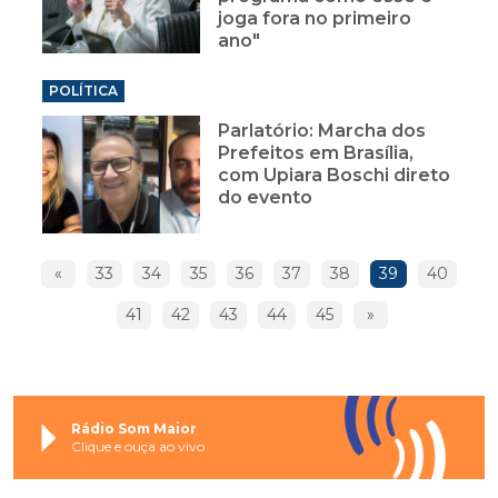
joga fora no primeiro
ano"
POLÍTICA
Parlatório: Marcha dos
Prefeitos em Brasília,
com Upiara Boschi direto
do evento
«
33
34
35
36
37
38
39
40
41
42
43
44
45
»
Rádio Som Maior
Clique e ouça ao vivo