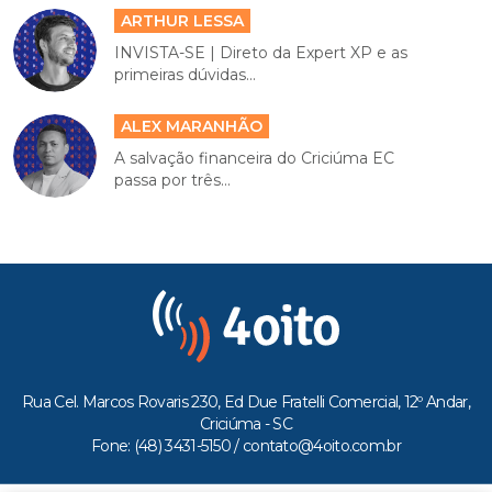
ARTHUR LESSA
INVISTA-SE | Direto da Expert XP e as
primeiras dúvidas...
ALEX MARANHÃO
A salvação financeira do Criciúma EC
passa por três...
Rua Cel. Marcos Rovaris 230, Ed Due Fratelli Comercial, 12º Andar,
Criciúma - SC
Fone: (48) 3431-5150 /
contato@4oito.com.br