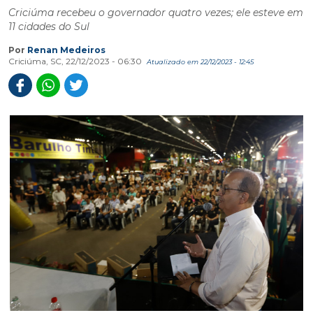
Criciúma recebeu o governador quatro vezes; ele esteve em
11 cidades do Sul
Por
Renan Medeiros
Criciúma, SC, 22/12/2023 - 06:30
Atualizado em 22/12/2023 - 12:45