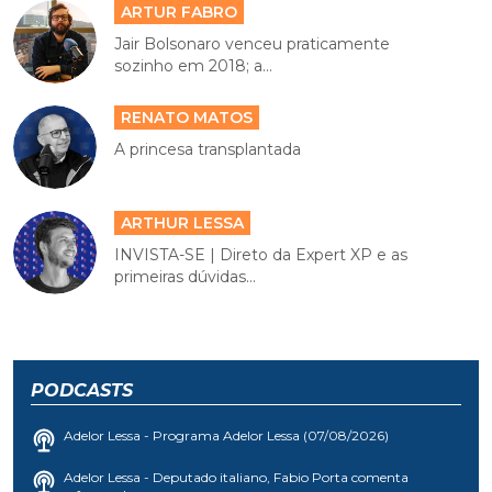
ARTUR FABRO
Jair Bolsonaro venceu praticamente
sozinho em 2018; a...
RENATO MATOS
A princesa transplantada
ARTHUR LESSA
INVISTA-SE | Direto da Expert XP e as
primeiras dúvidas...
PODCASTS
Adelor Lessa - Programa Adelor Lessa (07/08/2026)
Adelor Lessa - Deputado italiano, Fabio Porta comenta