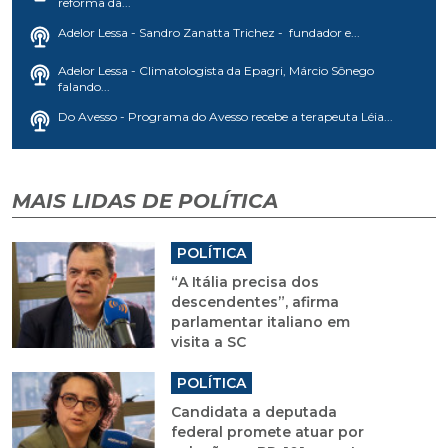
reforma da...
Adelor Lessa - Sandro Zanatta Trichez - fundador e...
Adelor Lessa - Climatologista da Epagri, Márcio Sônego
falando...
Do Avesso - Programa do Avesso recebe a terapeuta Léia...
MAIS LIDAS DE POLÍTICA
POLÍTICA
“A Itália precisa dos
descendentes”, afirma
parlamentar italiano em
visita a SC
POLÍTICA
Candidata a deputada
federal promete atuar por