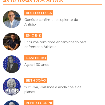
AS ÚLTIMAS DOS BLOGS
ADELOR LESSA
Genésio confirmado suplente de
Antídio
ENIO BIZ
Criciúma tem time encaminhado para
enfrentar o Athletic
DANI NIERO
Açocril 30 anos
BETH JOÃO
‘7.1’: viva, vivíssima e ainda cheia de
planos
BENITO GORINI