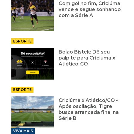
Com gol no fim, Criciúma
vence e segue sonhando
com a Série A
ESPORTE
Bolão Bistek: Dê seu
palpite para Criciúma x
Atlético-GO
ESPORTE
Criciúma x Atlético/GO -
Após oscilação, Tigre
busca arrancada final na
Série B
VIVA MAIS