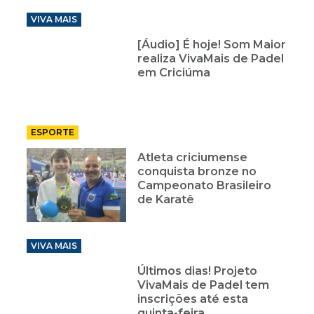
VIVA MAIS
[Áudio] É hoje! Som Maior
realiza VivaMais de Padel
em Criciúma
ESPORTE
Atleta criciumense
conquista bronze no
Campeonato Brasileiro
de Karatê
VIVA MAIS
Últimos dias! Projeto
VivaMais de Padel tem
inscrições até esta
quinta-feira