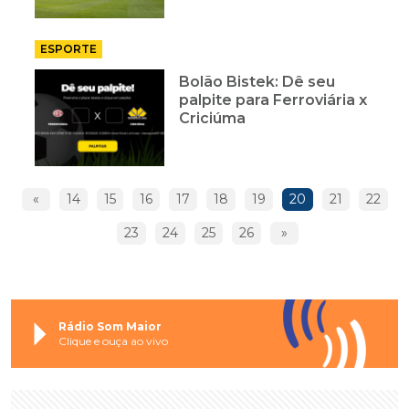
ESPORTE
Bolão Bistek: Dê seu
palpite para Ferroviária x
Criciúma
«
14
15
16
17
18
19
20
21
22
23
24
25
26
»
Rádio Som Maior
Clique e ouça ao vivo