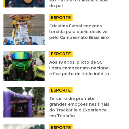
assina com o mesmo clube
do pai
ESPORTE
Criciúma Futsal convoca
torcida para duelo decisivo
pelo Campeonato Brasileiro
ESPORTE
Aos 19 anos, piloto de SC
lidera campeonato nacional
e fica perto de título inédito
ESPORTE
Terceiro dia promete
grandes emoções nas finais
do Track&Field Experience
em Tubarão
ESPORTE