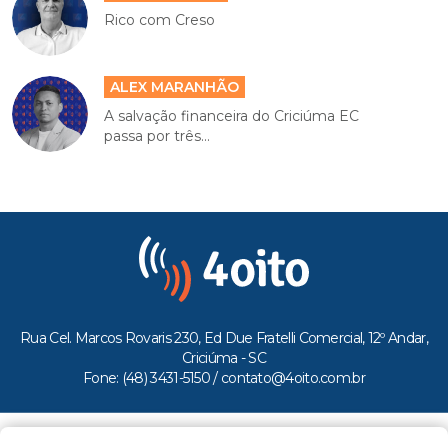
Rico com Creso
ALEX MARANHÃO
A salvação financeira do Criciúma EC
passa por três...
Rua Cel. Marcos Rovaris 230, Ed Due Fratelli Comercial, 12º Andar,
Criciúma - SC
Fone: (48) 3431-5150 /
contato@4oito.com.br
Copyright © 2026.