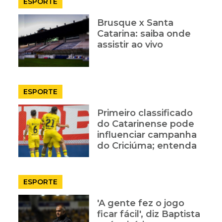
ESPORTE
Brusque x Santa
Catarina: saiba onde
assistir ao vivo
ESPORTE
Primeiro classificado
do Catarinense pode
influenciar campanha
do Criciúma; entenda
ESPORTE
'A gente fez o jogo
ficar fácil', diz Baptista