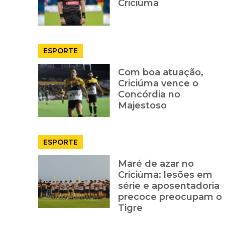
Criciúma
ESPORTE
Com boa atuação,
Criciúma vence o
Concórdia no
Majestoso
ESPORTE
Maré de azar no
Criciúma: lesões em
série e aposentadoria
precoce preocupam o
Tigre