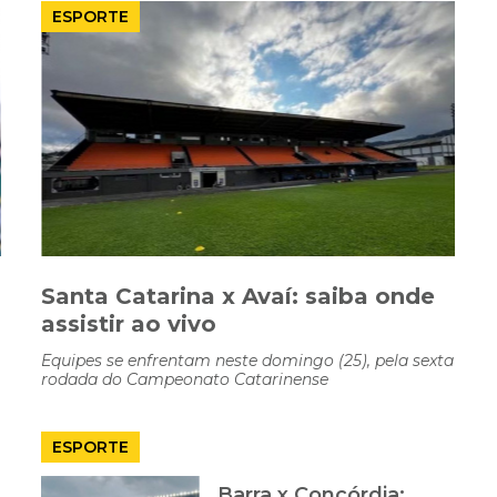
ESPORTE
Santa Catarina x Avaí: saiba onde
assistir ao vivo
Equipes se enfrentam neste domingo (25), pela sexta
rodada do Campeonato Catarinense
ESPORTE
Barra x Concórdia: