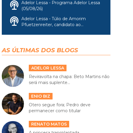
Adelor Lessa - Programa Adelor Lessa
(05/08/26)
Adelor Lessa - Túlio de Amorim
Pfuetzenreiter, candidato ao...
AS ÚLTIMAS DOS BLOGS
ADELOR LESSA
Reviravolta na chapa: Beto Martins não
será mais suplente...
ENIO BIZ
Otero segue fora; Pedro deve
permanecer como titular
RENATO MATOS
A princesa transplantada