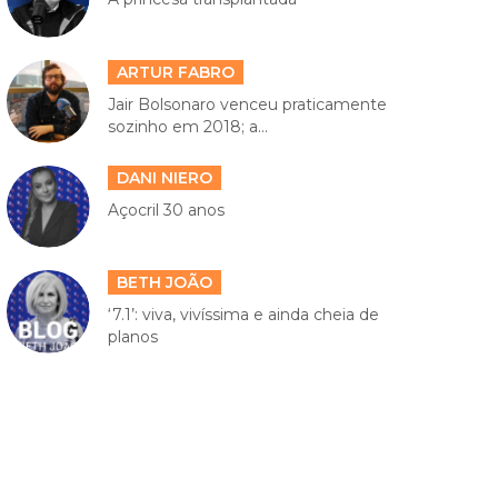
ARTUR FABRO
Jair Bolsonaro venceu praticamente
sozinho em 2018; a...
DANI NIERO
Açocril 30 anos
BETH JOÃO
‘7.1’: viva, vivíssima e ainda cheia de
planos