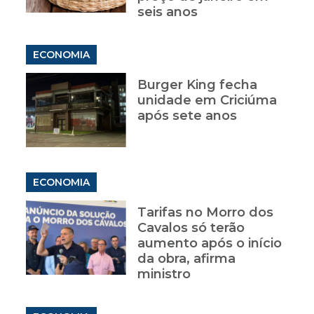
seis anos
ECONOMIA
Burger King fecha
unidade em Criciúma
após sete anos
ECONOMIA
Tarifas no Morro dos
Cavalos só terão
aumento após o início
da obra, afirma
ministro