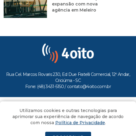
expansão com nova
agência em Meleiro
Rua Cel. Marcos Rovaris 230, Ed Due Fratelli Comercial, 12º Andar,
Criciúma - SC
Fone: (48) 3431-5150 /
contato@4oito.com.br
Copyright © 2026.
Utilizamos cookies e outras tecnologias para
Todos os direitos reservados ao Portal 4oito
aprimorar sua experiência de navegação de acordo
com nossa
Política de Privacidade
.