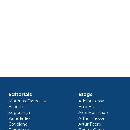
Editoriais
Blogs
Matérias Especiais
Adelor Lessa
Esporte
Enio Biz
Segurança
Alex Maranhão
Variedades
Arthur Lessa
Cotidiano
Artur Fabro