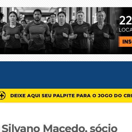
DEIXE AQUI SEU PALPITE PARA O JOGO DO CR
ilvano Macedo, sócio