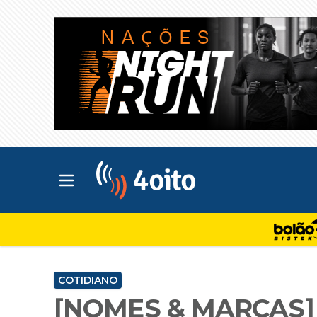
Abrir menu principal
4oito
COTIDIANO
[NOMES & MARCAS] S