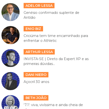
ADELOR LESSA
Genésio confirmado suplente de
Antídio
ENIO BIZ
Criciúma tem time encaminhado para
enfrentar o Athletic
ARTHUR LESSA
INVISTA-SE | Direto da Expert XP e as
primeiras dúvidas...
DANI NIERO
Açocril 30 anos
BETH JOÃO
‘7.1’: viva, vivíssima e ainda cheia de