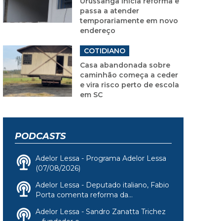
Urussanga inicia reforma e
passa a atender
temporariamente em novo
endereço
COTIDIANO
Casa abandonada sobre
caminhão começa a ceder
e vira risco perto de escola
em SC
PODCASTS
Adelor Lessa - Programa Adelor Lessa
(07/08/2026)
Adelor Lessa - Deputado italiano, Fabio
Porta comenta reforma da...
Adelor Lessa - Sandro Zanatta Trichez