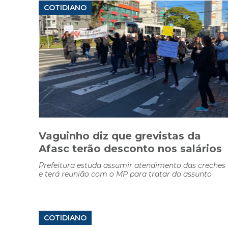
COTIDIANO
Vaguinho diz que grevistas da
Afasc terão desconto nos salários
Prefeitura estuda assumir atendimento das creches
e terá reunião com o MP para tratar do assunto
COTIDIANO