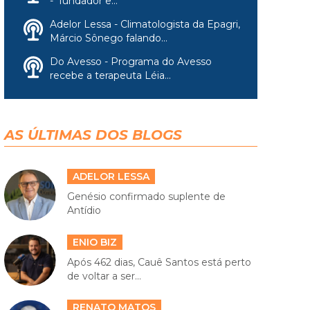
- fundador e...
Adelor Lessa - Climatologista da Epagri,
Márcio Sônego falando...
Do Avesso - Programa do Avesso
recebe a terapeuta Léia...
AS ÚLTIMAS DOS BLOGS
ADELOR LESSA
Genésio confirmado suplente de
Antídio
ENIO BIZ
Após 462 dias, Cauê Santos está perto
de voltar a ser...
RENATO MATOS