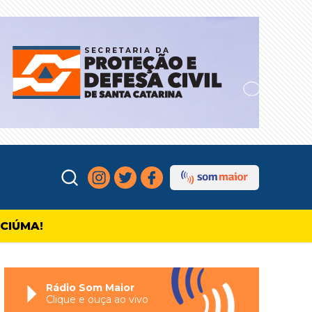
ICIÚMA!
Rádio Som Maior
Clique e ouça ao vivo