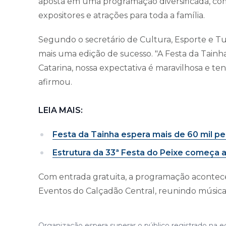
aposta em uma programação diversificada, com 
expositores e atrações para toda a família.
Segundo o secretário de Cultura, Esporte e T
mais uma edição de sucesso. "A Festa da Tainh
Catarina, nossa expectativa é maravilhosa e te
afirmou.
LEIA MAIS:
Festa da Tainha espera mais de 60 mil pe
Estrutura da 33ª Festa do Peixe começa a
Com entrada gratuita, a programação acontece 
Eventos do Calçadão Central, reunindo música,
Organização espera superar o público registrado na e