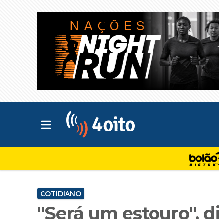
Abrir menu principal
4oito
COTIDIANO
"Será um estouro", d