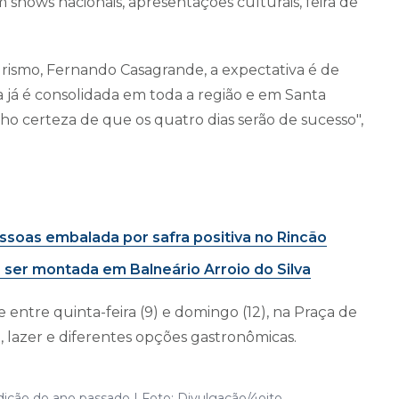
shows nacionais, apresentações culturais, feira de
urismo, Fernando Casagrande, a expectativa é de
a já é consolidada em toda a região e em Santa
nho certeza de que os quatro dias serão de sucesso",
ssoas embalada por safra positiva no Rincão
 ser montada em Balneário Arroio do Silva
entre quinta-feira (9) e domingo (12), na Praça de
 lazer e diferentes opções gastronômicas.
dição do ano passado | Foto: Divulgação/4oito