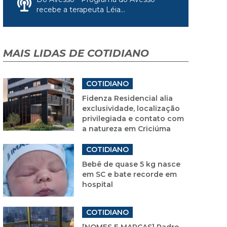
recebe a terapeuta Léia...
MAIS LIDAS DE COTIDIANO
COTIDIANO
Fidenza Residencial alia
exclusividade, localização
privilegiada e contato com
a natureza em Criciúma
COTIDIANO
Bebê de quase 5 kg nasce
em SC e bate recorde em
hospital
COTIDIANO
[NOMES E MARCAS] Padre