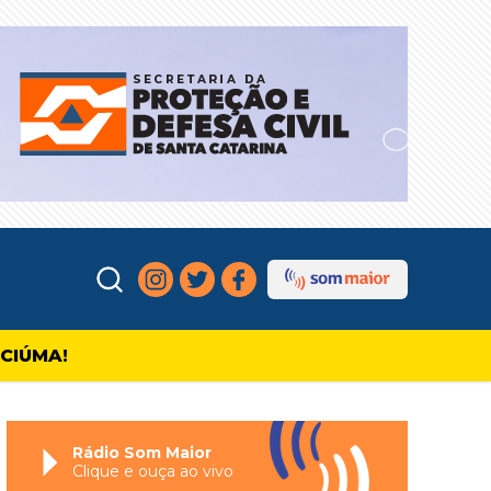
ICIÚMA!
Rádio Som Maior
Clique e ouça ao vivo