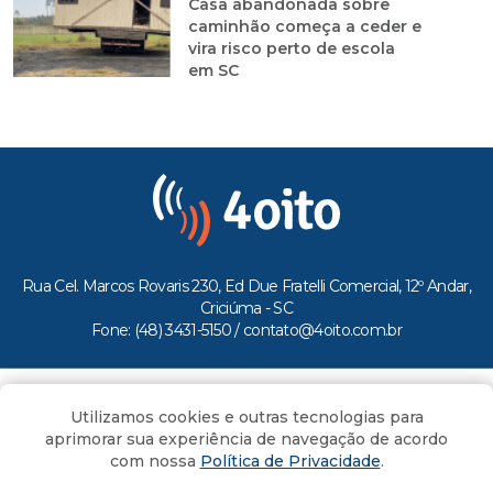
Casa abandonada sobre
caminhão começa a ceder e
vira risco perto de escola
em SC
Rua Cel. Marcos Rovaris 230, Ed Due Fratelli Comercial, 12º Andar,
Criciúma - SC
Fone: (48) 3431-5150 /
contato@4oito.com.br
Copyright © 2026.
Utilizamos cookies e outras tecnologias para
Todos os direitos reservados ao Portal 4oito
aprimorar sua experiência de navegação de acordo
com nossa
Política de Privacidade
.