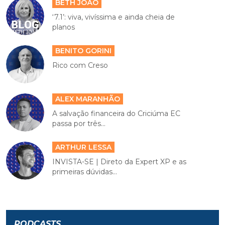
BETH JOÃO
‘7.1’: viva, vivíssima e ainda cheia de
planos
BENITO GORINI
Rico com Creso
ALEX MARANHÃO
A salvação financeira do Criciúma EC
passa por três...
ARTHUR LESSA
INVISTA-SE | Direto da Expert XP e as
primeiras dúvidas...
PODCASTS