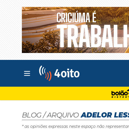
Abrir menu principal
4oito
BLOG / ARQUIVO
ADELOR LES
* as opiniões expressas neste espaço não representa