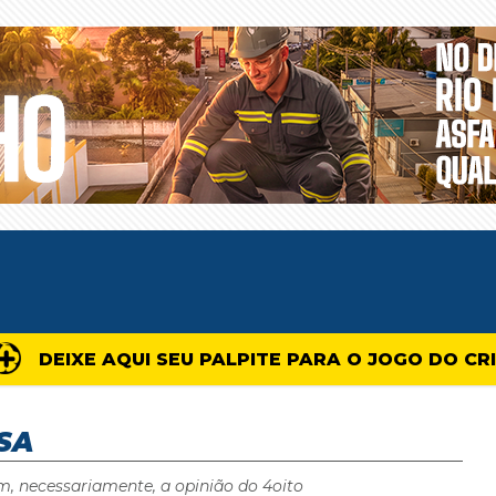
DEIXE AQUI SEU PALPITE PARA O JOGO DO CR
SA
m, necessariamente, a opinião do 4oito