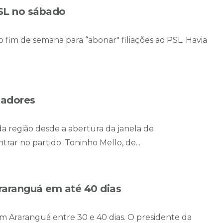
PSL no sábado
o fim de semana para “abonar" filiações ao PSL. Havia
eadores
 da região desde a abertura da janela de
rar no partido. Toninho Mello, de...
raranguá em até 40 dias
em Araranguá entre 30 e 40 dias. O presidente da