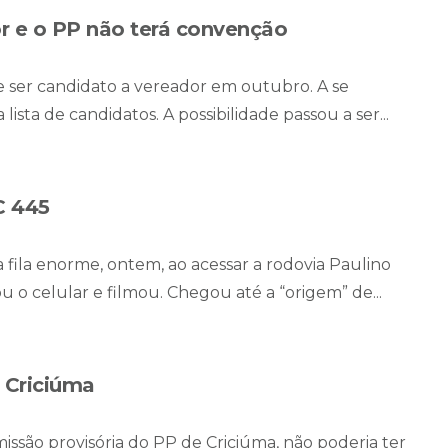
or e o PP não terá convenção
e ser candidato a vereador em outubro. A se
lista de candidatos. A possibilidade passou a ser...
C 445
fila enorme, ontem, ao acessar a rodovia Paulino
u o celular e filmou. Chegou até a “origem” de...
 Criciúma
issão provisória do PP de Criciúma, não poderia ter