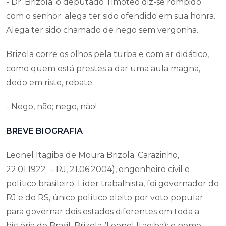
- Dr. Brizola: o deputado Timóteo diz-se rompido
com o senhor; alega ter sido ofendido em sua honra.
Alega ter sido chamado de nego sem vergonha.
Brizola corre os olhos pela turba e com ar didático,
como quem está prestes a dar uma aula magna,
dedo em riste, rebate:
- Nego, não; nego, não!
BREVE BIOGRAFIA
Leonel Itagiba de Moura Brizola; Carazinho,
22.01.1922 – RJ, 21.06.2004), engenheiro civil e
político brasileiro. Líder trabalhista, foi governador do
RJ e do RS, único político eleito por voto popular
para governar dois estados diferentes em toda a
história do Brasil. Brizola (Leonel Itagiba); o nome