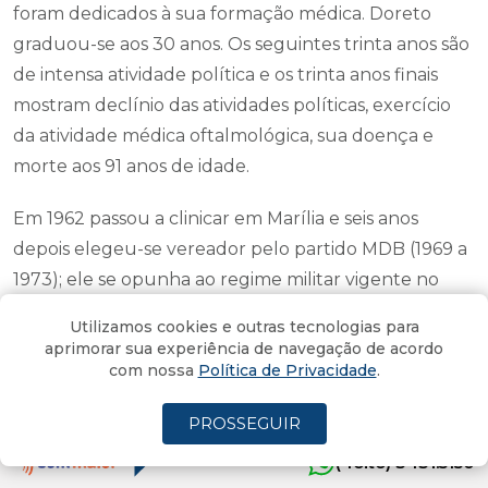
foram dedicados à sua formação médica. Doreto
graduou-se aos 30 anos. Os seguintes trinta anos são
de intensa atividade política e os trinta anos finais
mostram declínio das atividades políticas, exercício
da atividade médica oftalmológica, sua doença e
morte aos 91 anos de idade.
Em 1962 passou a clinicar em Marília e seis anos
depois elegeu-se vereador pelo partido MDB (1969 a
1973); ele se opunha ao regime militar vigente no
país naqueles anos. Foi deputado estadual de 1975 a
Utilizamos cookies e outras tecnologias para
1979 e de 1979 a 1983, sempre pelo MDB de Marília,
aprimorar sua experiência de navegação de acordo
SP.
com nossa
Política de Privacidade
.
Eleito deputado federal, teve mandato de 1983-1987,
PROSSEGUIR
SP, PMDB, empossado em 17.03.1983, novamente
(4oito) 3431.5150
deputado federal - (Constituinte), exerceu mandato