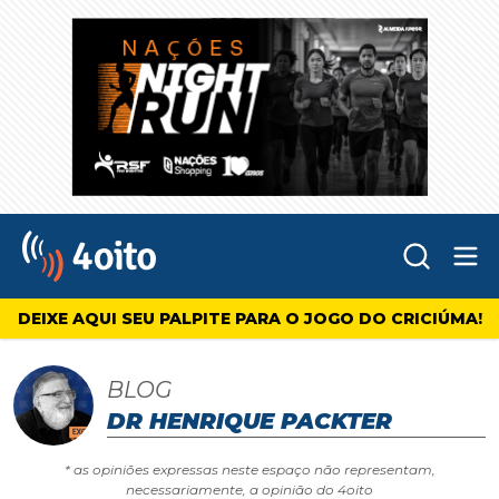
Abr
4oito
DEIXE AQUI SEU PALPITE PARA O JOGO DO CRICIÚMA!
BLOG
DR HENRIQUE PACKTER
* as opiniões expressas neste espaço não representam,
necessariamente, a opinião do 4oito