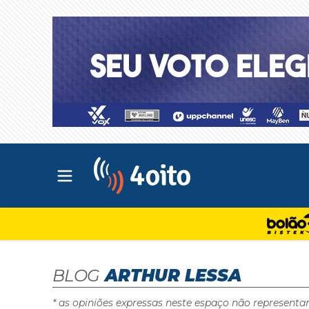
Abrir menu principal
4oito
BLOG
ARTHUR LESSA
* as opiniões expressas neste espaço não representa