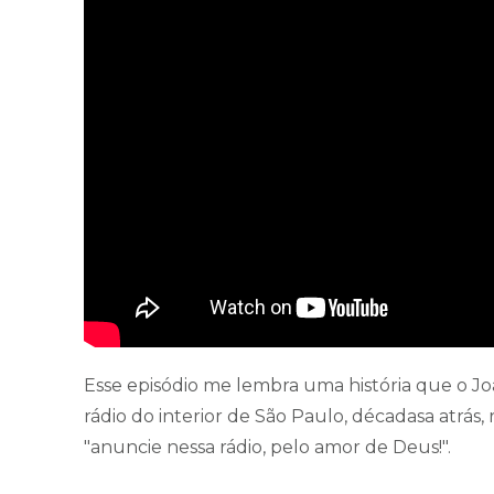
Esse episódio me lembra uma história que o J
rádio do interior de São Paulo, décadasa atrá
"anuncie nessa rádio, pelo amor de Deus!".