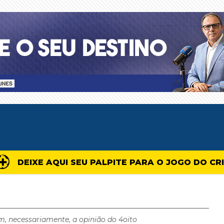
DEIXE AQUI SEU PALPITE PARA O JOGO DO CR
m, necessariamente, a opinião do 4oito