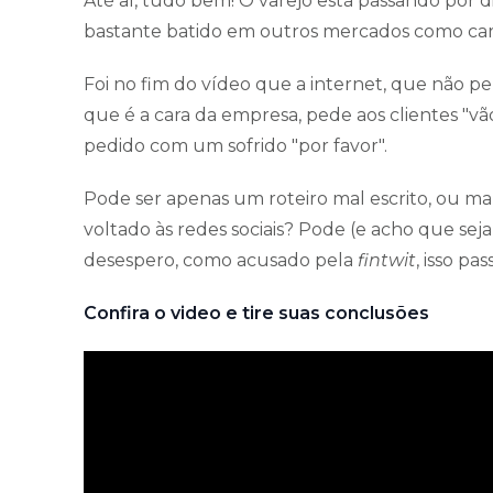
Até aí, tudo bem! O varejo está passando por d
bastante batido em outros mercados como carr
Foi no fim do vídeo que a internet, que não per
que é a cara da empresa, pede aos clientes "vão
pedido com um sofrido "por favor".
Pode ser apenas um roteiro mal escrito, ou mal
voltado às redes sociais? Pode (e acho que sej
desespero, como acusado pela
fintwit
, isso pass
Confira o video e tire suas conclusões