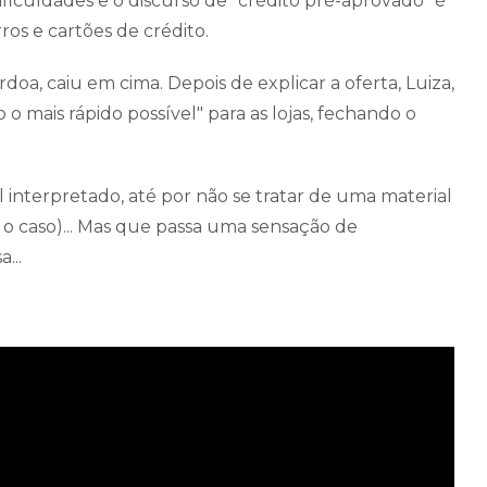
ificuldades e o discurso de "crédito pré-aprovado" é
os e cartões de crédito.
doa, caiu em cima. Depois de explicar a oferta, Luiza,
 o mais rápido possível" para as lojas, fechando o
 interpretado, até por não se tratar de uma material
a o caso)... Mas que passa uma sensação de
a...