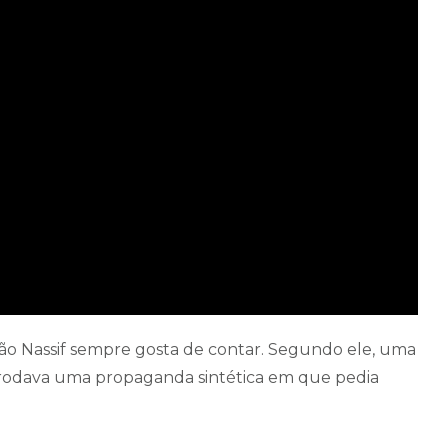
oão Nassif sempre gosta de contar. Segundo ele, uma
s, rodava uma propaganda sintética em que pedia