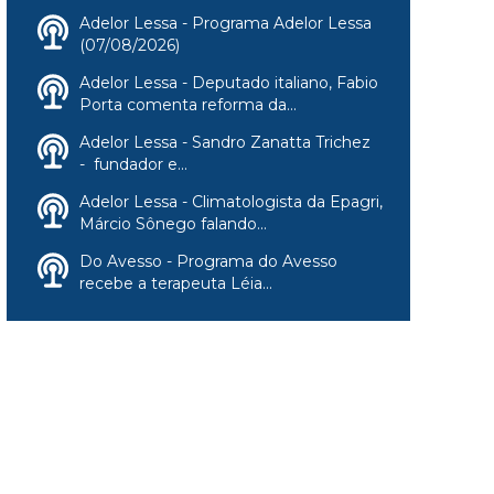
Adelor Lessa - Programa Adelor Lessa
(07/08/2026)
Adelor Lessa - Deputado italiano, Fabio
Porta comenta reforma da...
Adelor Lessa - Sandro Zanatta Trichez
- fundador e...
Adelor Lessa - Climatologista da Epagri,
Márcio Sônego falando...
Do Avesso - Programa do Avesso
recebe a terapeuta Léia...