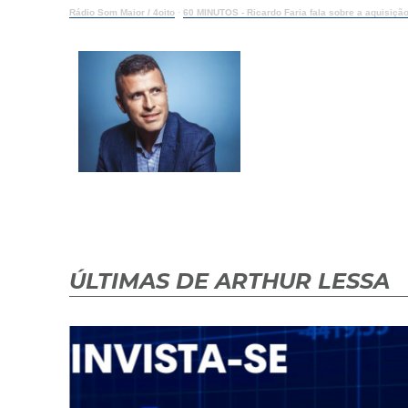
Rádio Som Maior / 4oito
·
60 MINUTOS - Ricardo Faria fala sobre a aquisição 
ÚLTIMAS DE ARTHUR LESSA