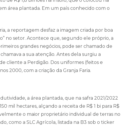
to de R$ 1,8 bilhões na Insolo, que o colocou na
s em área plantada. Em um país conhecido com o
ria, a reportagem desfaz a imagem criada por boa
” no setor. Acontece que, segundo ele próprio, a
 primeiros grandes negócios, pode ser chamado de
á chamava a sua atenção. Antes dela surgiu a
 cliente a Perdigão. Dos uniformes (feitos e
anos 2000, com a criação da Granja Faria.
dutividade, a área plantada, que na safra 2021/2022
50 mil hectares, alçando a receita de R$ 1 bi para R$
ivelmente o maior proprietário individual de terras no
ado, como a SLC Agrícola, listada na B3 sob o ticker