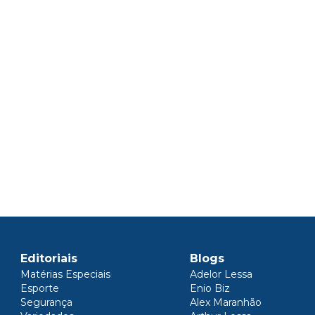
Editoriais
Blogs
Matérias Especiais
Adelor Lessa
Esporte
Enio Biz
Segurança
Alex Maranhão