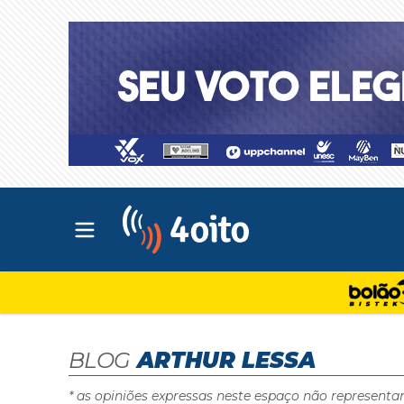
Abrir menu principal
4oito
BLOG
ARTHUR LESSA
* as opiniões expressas neste espaço não representa