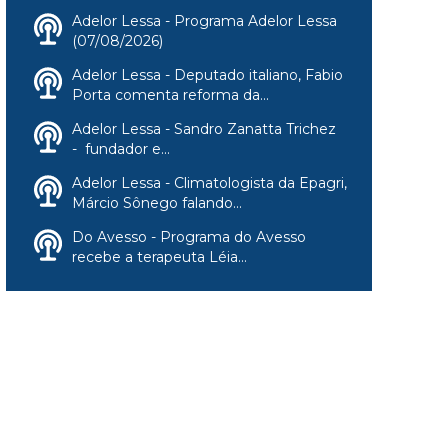
Adelor Lessa - Programa Adelor Lessa
(07/08/2026)
Adelor Lessa - Deputado italiano, Fabio
Porta comenta reforma da...
Adelor Lessa - Sandro Zanatta Trichez
- fundador e...
Adelor Lessa - Climatologista da Epagri,
Márcio Sônego falando...
Do Avesso - Programa do Avesso
recebe a terapeuta Léia...