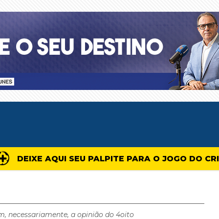
DEIXE AQUI SEU PALPITE PARA O JOGO DO CR
m, necessariamente, a opinião do 4oito