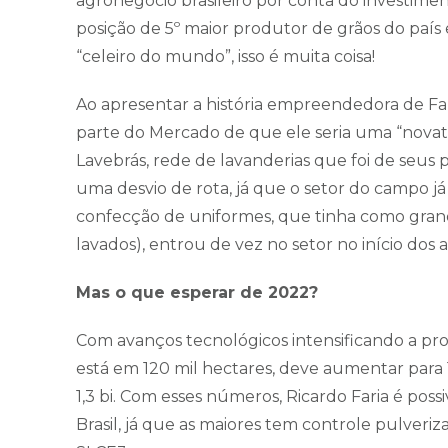
agronegócio brasileiro por conta do investimen
posição de 5º maior produtor de grãos do paí
“celeiro do mundo”, isso é muita coisa!
Ao apresentar a história empreendedora de Fa
parte do Mercado de que ele seria uma “novato
Lavebrás, rede de lavanderias que foi de seus
uma desvio de rota, já que o setor do campo j
confecção de uniformes, que tinha como grande
lavados), entrou de vez no setor no início dos 
Mas o que esperar de 2022?
Com avanços tecnológicos intensificando a pro
está em 120 mil hectares, deve aumentar para 1
1,3 bi. Com esses números, Ricardo Faria é poss
Brasil, já que as maiores tem controle pulveriz