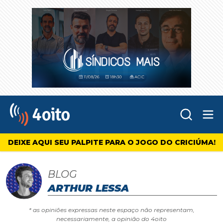
Abr
4oito
DEIXE AQUI SEU PALPITE PARA O JOGO DO CRICIÚMA!
BLOG
ARTHUR LESSA
* as opiniões expressas neste espaço não representam,
necessariamente, a opinião do 4oito