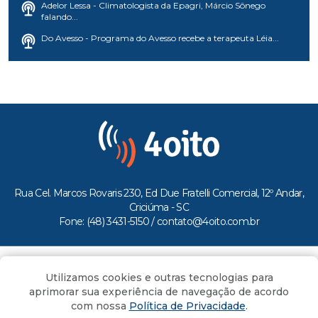
Adelor Lessa - Climatologista da Epagri, Márcio Sônego
falando...
Do Avesso - Programa do Avesso recebe a terapeuta Léia...
Rua Cel. Marcos Rovaris 230, Ed Due Fratelli Comercial, 12º Andar,
Criciúma - SC
Fone: (48) 3431-5150 /
contato@4oito.com.br
Copyright © 2026.
Utilizamos cookies e outras tecnologias para
Todos os direitos reservados ao Portal 4oito
aprimorar sua experiência de navegação de acordo
com nossa
Política de Privacidade
.