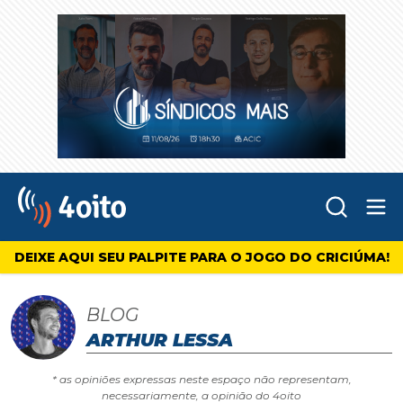
Abr
4oito
DEIXE AQUI SEU PALPITE PARA O JOGO DO CRICIÚMA!
BLOG
ARTHUR LESSA
* as opiniões expressas neste espaço não representam,
necessariamente, a opinião do 4oito