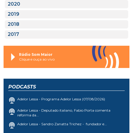
2020
2019
2018
2017
Rádio Som Maior
Clique e ouça ao vivo
PODCASTS
Adelor Lessa - Programa Adelor Lessa (07/08/2026)
Adelor Lessa - Deputado italiano, Fabio Porta comenta
reforma da...
Adelor Lessa - Sandro Zanatta Trichez - fundador e...