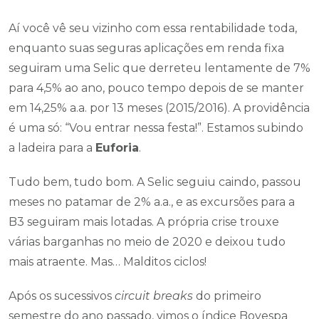
Aí você vê seu vizinho com essa rentabilidade toda,
enquanto suas seguras aplicações em renda fixa
seguiram uma Selic que derreteu lentamente de 7%
para 4,5% ao ano, pouco tempo depois de se manter
em 14,25% a.a. por 13 meses (2015/2016). A providência
é uma só: “Vou entrar nessa festa!”. Estamos subindo
a ladeira para a
Euforia
.
Tudo bem, tudo bom. A Selic seguiu caindo, passou
meses no patamar de 2% a.a., e as excursões para a
B3 seguiram mais lotadas. A própria crise trouxe
várias barganhas no meio de 2020 e deixou tudo
mais atraente. Mas… Malditos ciclos!
Após os sucessivos
circuit breaks
do primeiro
semestre do ano passado, vimos o índice Bovespa