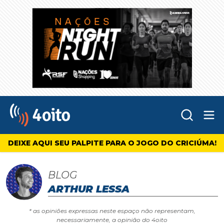
Abr
4oito
DEIXE AQUI SEU PALPITE PARA O JOGO DO CRICIÚMA!
BLOG
ARTHUR LESSA
* as opiniões expressas neste espaço não representam,
necessariamente, a opinião do 4oito