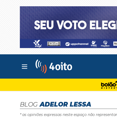
Abrir menu principal
4oito
BLOG
ADELOR LESSA
* as opiniões expressas neste espaço não representa