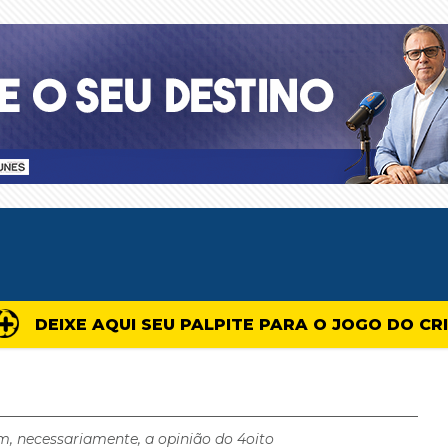
DEIXE AQUI SEU PALPITE PARA O JOGO DO CR
m, necessariamente, a opinião do 4oito