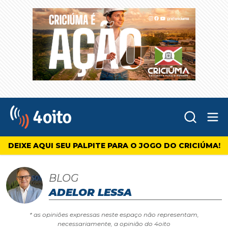
Abr
4oito
DEIXE AQUI SEU PALPITE PARA O JOGO DO CRICIÚMA!
BLOG
ADELOR LESSA
* as opiniões expressas neste espaço não representam,
necessariamente, a opinião do 4oito