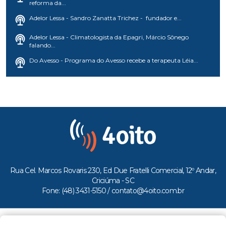
reforma da...
Adelor Lessa - Sandro Zanatta Trichez - fundador e...
Adelor Lessa - Climatologista da Epagri, Márcio Sônego
falando...
Do Avesso - Programa do Avesso recebe a terapeuta Léia...
Rua Cel. Marcos Rovaris 230, Ed Due Fratelli Comercial, 12º Andar,
Criciúma - SC
Fone: (48) 3431-5150 /
contato@4oito.com.br
Copyright © 2026.