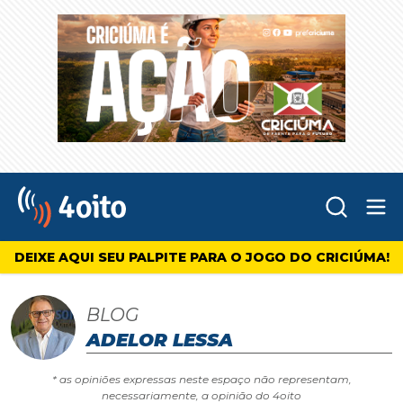
Abr
4oito
DEIXE AQUI SEU PALPITE PARA O JOGO DO CRICIÚMA!
BLOG
ADELOR LESSA
* as opiniões expressas neste espaço não representam,
necessariamente, a opinião do 4oito