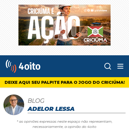
Abr
4oito
DEIXE AQUI SEU PALPITE PARA O JOGO DO CRICIÚMA!
BLOG
ADELOR LESSA
* as opiniões expressas neste espaço não representam,
necessariamente, a opinião do 4oito