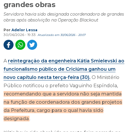
grandes obras
Servidora havia sido designada coordenadora de grandes
obras após absolvição na Operação Blackout
Por
Adelor Lessa
30/06/2026 - 19:33
Atualizado em 30/06/2026 - 20:07
A
reintegração da engenheira Kátia Smielevski ao
funcionalismo público de Criciúma ganhou um
novo capítulo nesta terça-feira (30).
O Ministério
Público notificou o prefeito Vaguinho Espíndola,
recomendando que a servidora não seja mantida
na função de coordenadora dos grandes projetos
da Prefeitura, cargo para o qual havia sido
designada
.