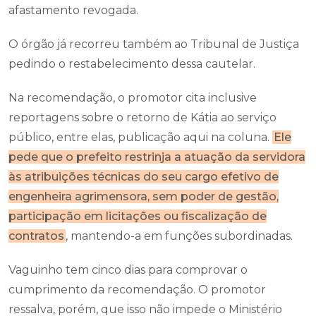
afastamento revogada.
O órgão já recorreu também ao Tribunal de Justiça
pedindo o restabelecimento dessa cautelar.
Na recomendação, o promotor cita inclusive
reportagens sobre o retorno de Kátia ao serviço
público, entre elas, publicação aqui na coluna.
Ele
pede que o prefeito restrinja a atuação da servidora
às atribuições técnicas do seu cargo efetivo de
engenheira agrimensora, sem poder de gestão,
participação em licitações ou fiscalização de
contratos
, mantendo-a em funções subordinadas.
Vaguinho tem cinco dias para comprovar o
cumprimento da recomendação. O promotor
ressalva, porém, que isso não impede o Ministério