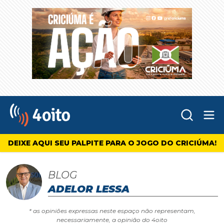
Abr
4oito
DEIXE AQUI SEU PALPITE PARA O JOGO DO CRICIÚMA!
BLOG
ADELOR LESSA
* as opiniões expressas neste espaço não representam,
necessariamente, a opinião do 4oito