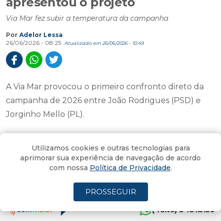
apresentou o projeto
Via Mar fez subir a temperatura da campanha
Por
Adelor Lessa
26/06/2026 - 08:25
Atualizado em 26/06/2026 - 10:49
A Via Mar provocou o primeiro confronto direto da
campanha de 2026 entre João Rodrigues (PSD) e
Jorginho Mello (PL).
João provocou, e Jorginho devolveu.
Utilizamos cookies e outras tecnologias para
aprimorar sua experiência de navegação de acordo
Durante evento de campanha, João Rodrigues disse
com nossa
Política de Privacidade
.
que renunciaria a candidatura se Jorginho
apresentasse o projeto da Via Mar. "Só o projeto, não
PROSSEGUIR
estou nem falando de obra", reforçou.
(4oito) 3431.5150