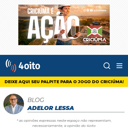
Abr
4oito
DEIXE AQUI SEU PALPITE PARA O JOGO DO CRICIÚMA!
BLOG
ADELOR LESSA
* as opiniões expressas neste espaço não representam,
necessariamente, a opinião do 4oito