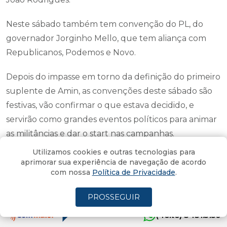
Neste sábado também tem convenção do PL, do
governador Jorginho Mello, que tem aliança com
Republicanos, Podemos e Novo.
Depois do impasse em torno da definição do primeiro
suplente de Amin, as convenções deste sábado são
festivas, vão confirmar o que estava decidido, e
servirão como grandes eventos políticos para animar
as militâncias e dar o start nas campanhas.
Utilizamos cookies e outras tecnologias para
A convenção do "time" de João Rodrigues (PSD),
aprimorar sua experiência de navegação de acordo
candidato de oposição ao governo, acontece na
com nossa
Política de Privacidade
.
Assembléia Legislativa.
PROSSEGUIR
A convenção do "time" de Jorginho Mello (PL),
(4oito) 3431.5150
candidato à reeleição, acontece na Arena Opus, em