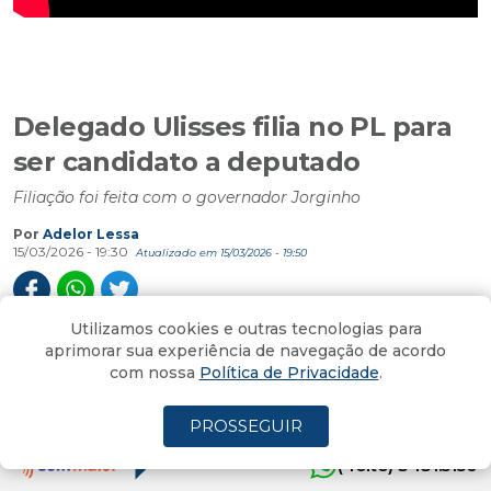
Delegado Ulisses filia no PL para
ser candidato a deputado
Filiação foi feita com o governador Jorginho
Por
Adelor Lessa
15/03/2026 - 19:30
Atualizado em 15/03/2026 - 19:50
Utilizamos cookies e outras tecnologias para
O delegado Ulisses Gabriel assinou filiação no PL, no
aprimorar sua experiência de navegação de acordo
com nossa
Política de Privacidade
.
começo da noite deste domingo, em Florianópolis,
com o governador Jorginho Mello, presidente
PROSSEGUIR
licenciado ao partido.
(4oito) 3431.5150