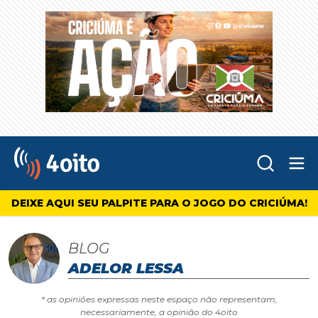
Abr
4oito
DEIXE AQUI SEU PALPITE PARA O JOGO DO CRICIÚMA!
BLOG
ADELOR LESSA
* as opiniões expressas neste espaço não representam,
necessariamente, a opinião do 4oito