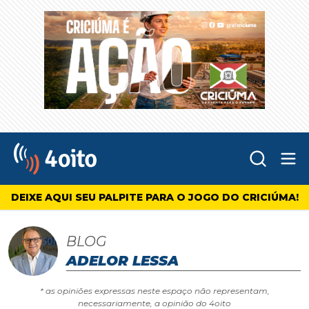
Abr
4oito
DEIXE AQUI SEU PALPITE PARA O JOGO DO CRICIÚMA!
BLOG
ADELOR LESSA
* as opiniões expressas neste espaço não representam,
necessariamente, a opinião do 4oito