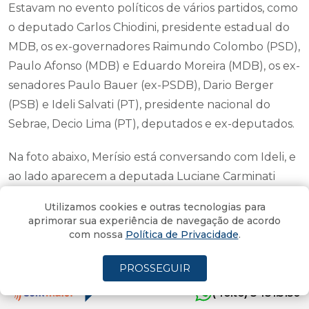
Estavam no evento políticos de vários partidos, como
o deputado Carlos Chiodini, presidente estadual do
MDB, os ex-governadores Raimundo Colombo (PSD),
Paulo Afonso (MDB) e Eduardo Moreira (MDB), os ex-
senadores Paulo Bauer (ex-PSDB), Dario Berger
(PSB) e Ideli Salvati (PT), presidente nacional do
Sebrae, Decio Lima (PT), deputados e ex-deputados.
Na foto abaixo, Merísio está conversando com Ideli, e
ao lado aparecem a deputada Luciane Carminati
(PT), a ex-deputada Ada de Luca (MDB), Decio Lima
Utilizamos cookies e outras tecnologias para
(PT) e a deputada Ana Paula (PT).
aprimorar sua experiência de navegação de acordo
com nossa
Política de Privacidade
.
PROSSEGUIR
(4oito) 3431.5150