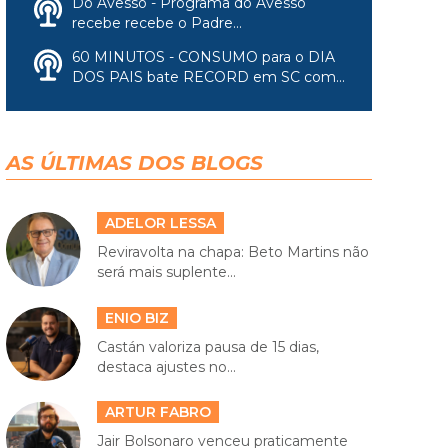
Do Avesso - Programa do Avesso
recebe recebe o Padre...
60 MINUTOS - CONSUMO para o DIA
DOS PAIS bate RECORD em SC com...
AS ÚLTIMAS DOS BLOGS
ADELOR LESSA
Reviravolta na chapa: Beto Martins não
será mais suplente...
ENIO BIZ
Castán valoriza pausa de 15 dias,
destaca ajustes no...
ARTUR FABRO
Jair Bolsonaro venceu praticamente