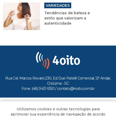
VARIEDADES
Tendências de beleza e
estilo que valorizam a
autenticidade
Rua Cel. Marcos Rovaris 230, Ed Due Fratelli Comercial, 12º Andar,
Criciúma - SC
Fone: (48) 3431-5150 /
contato@4oito.com.br
Copyright © 2026.
Utilizamos cookies e outras tecnologias para
Todos os direitos reservados ao Portal 4oito
aprimorar sua experiência de navegação de acordo