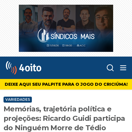
Abr
4oito
DEIXE AQUI SEU PALPITE PARA O JOGO DO CRICIÚMA!
VARIEDADES
Memórias, trajetória política e
projeções: Ricardo Guidi participa
do Ninguém Morre de Tédio