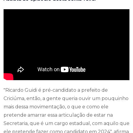
"Ricardo Guidi é pré-candidato a prefeito de
Criciúma, então, a gente queria ouvir um pouquinho
mais dessa movimentação, o que e como ele
pretende amarrar essa articulação de estar na
Secretaria, que é um cargo estadual, com aquilo que
ele pretende fazer como candidato em 2024", afirma